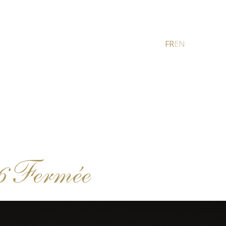
FR
EN
16 Fermée