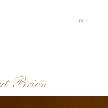
FR
EN
ut-Brion