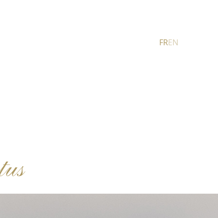
FR
EN
tus