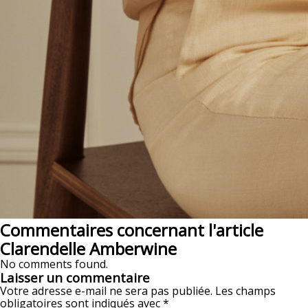
Commentaires concernant l'article
Clarendelle Amberwine
No comments found.
Laisser un commentaire
Votre adresse e-mail ne sera pas publiée.
Les champs
obligatoires sont indiqués avec
*