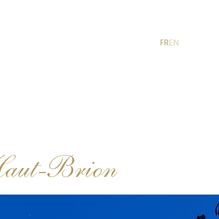
FR
EN
 Haut-Brion