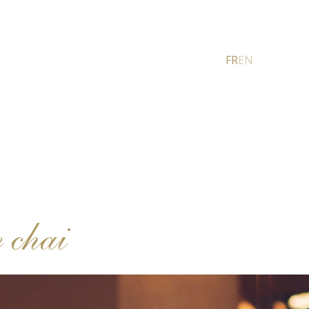
FR
EN
 chai