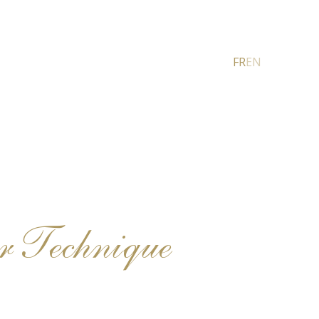
FR
EN
r Technique