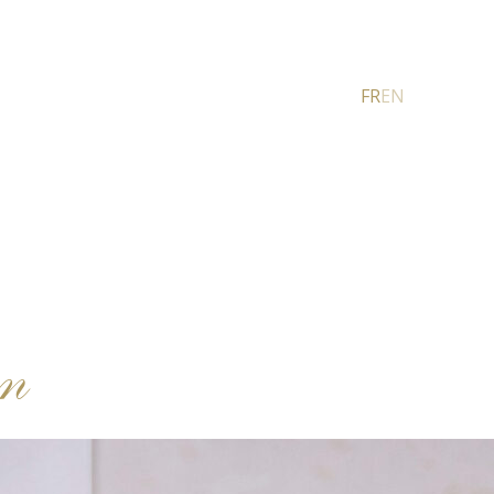
FR
EN
on