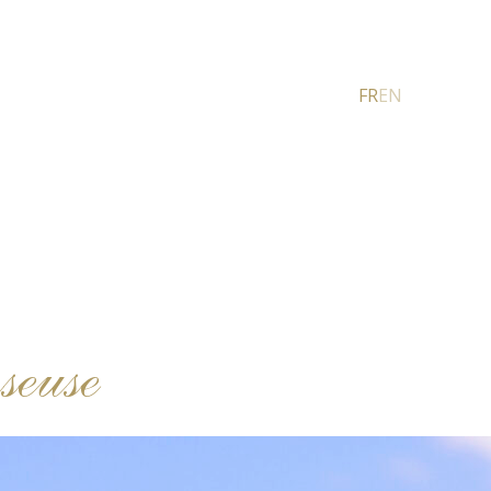
FR
EN
seuse