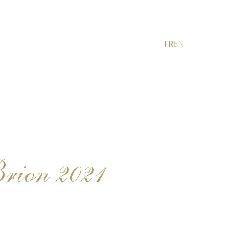
FR
EN
rion 2021