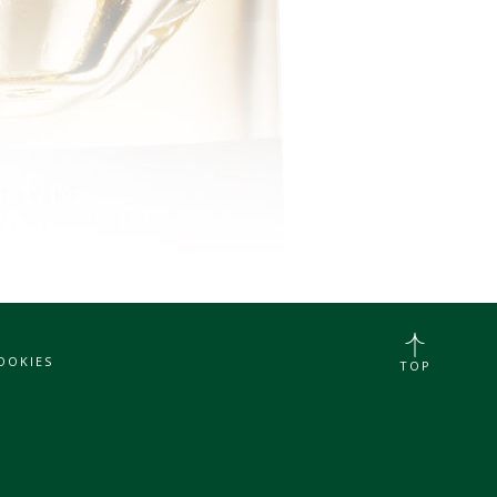
OOKIES
TOP