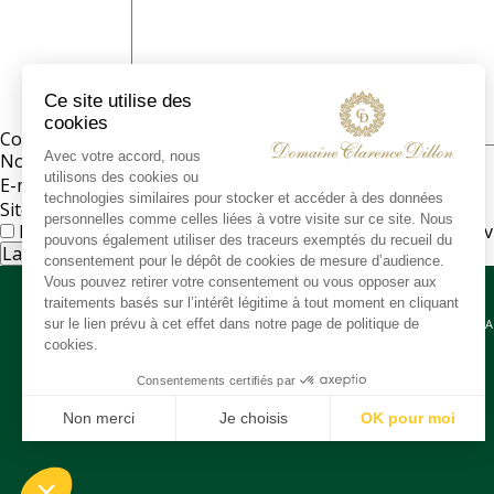
Commentaire
*
Nom
*
E-mail
*
Site web
Enregistrer mon nom, mon e-mail et mon site dans le na
CONTA