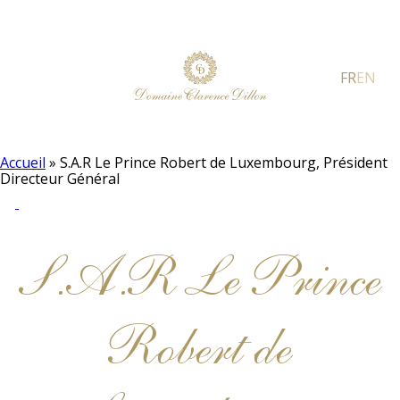
FR
EN
Accueil
»
S.A.R Le Prince Robert de Luxembourg, Président
Directeur Général
S.A.R Le Prince
Robert de