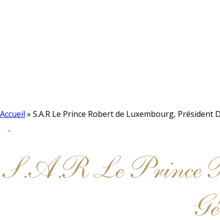
Accueil
»
S.A.R Le Prince Robert de Luxembourg, Président 
S.A.R Le Prince Ro
Gé