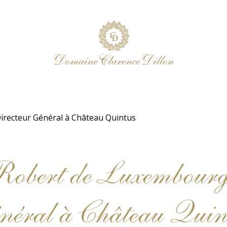
Directeur Général à Château Quintus
bert de Luxembourg, 
néral à Château Quin