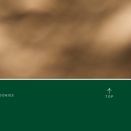
OOKIES
TOP