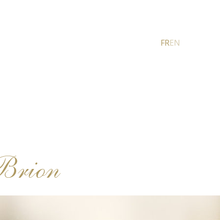
FR
EN
-Brion