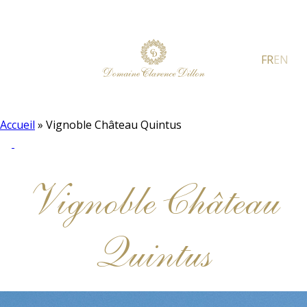
FR
EN
Accueil
»
Vignoble Château Quintus
Vignoble Château
Quintus