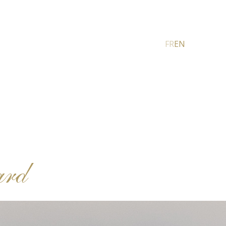
FR
EN
ard