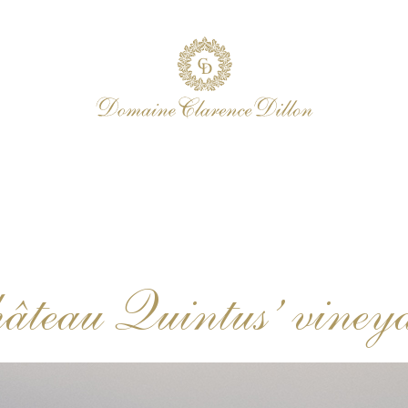
âteau Quintus’ viney