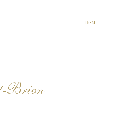
FR
EN
ut-Brion