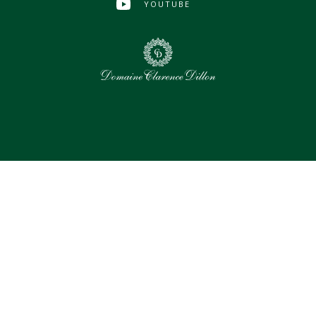
YOUTUBE
0
Selected assets
Select all