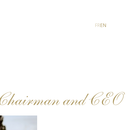
FR
EN
 Chairman and CEO