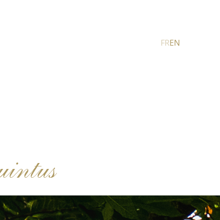
FR
EN
intus