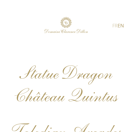
FR
EN
Statue Dragon
Château Quintus