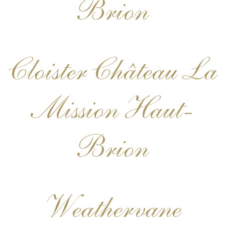
Brion
Cloister Château La
Mission Haut-
Brion
Weathervane