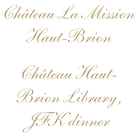
Château La Mission
Haut-Brion
Château Haut-
Brion Library,
JFK dinner