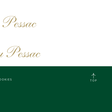
 Pessac
u Pessac
OOKIES
TOP