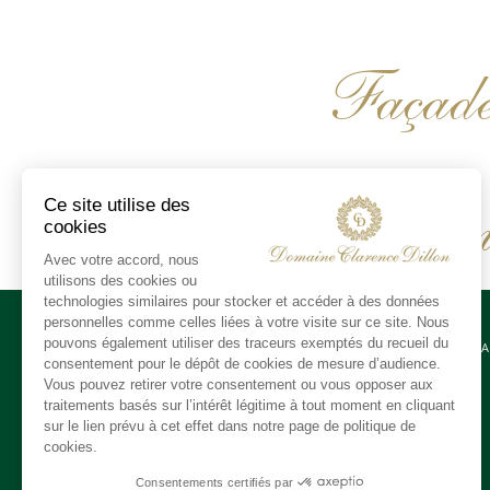
Façade
Enseign
CONTA