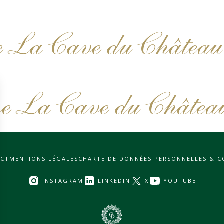
 La Cave du Château
e La Cave du Châtea
CT
MENTIONS LÉGALES
CHARTE DE DONNÉES PERSONNELLES & C
INSTAGRAM
LINKEDIN
X
YOUTUBE