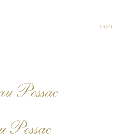
FR
EN
au Pessac
u Pessac