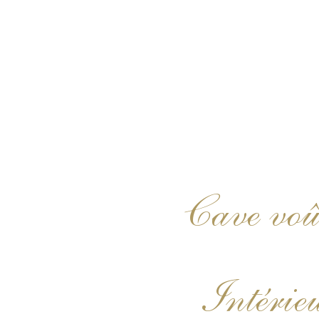
Cave voû
Intérie