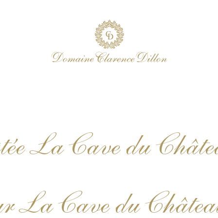
tée La Cave du Châte
ur La Cave du Châtea