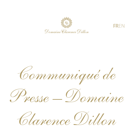
FR
EN
Communiqué de
Presse – Domaine
Clarence Dillon