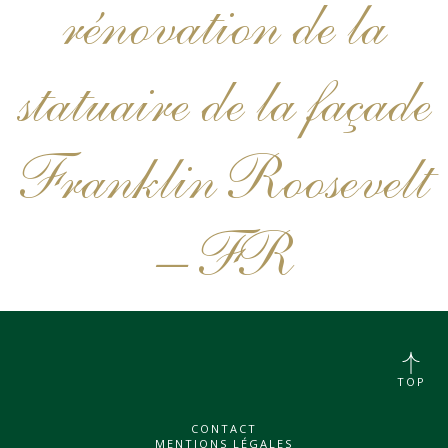
rénovation de la
statuaire de la façade
Franklin Roosevelt
– FR
TOP
CONTACT
MENTIONS LÉGALES