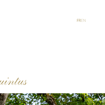
FR
EN
intus